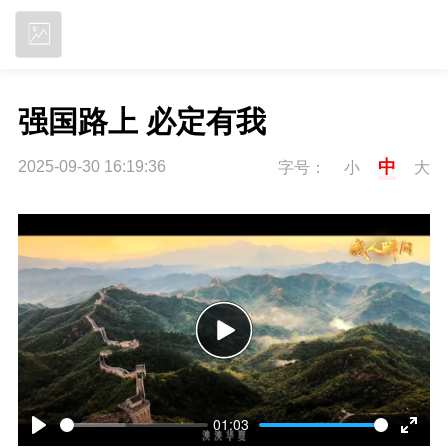
立即下载
强国路上 必定有我
中
2025-09-30 16:19:36
字号：
小
大
P
l
01:03