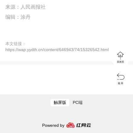
P
E
a
来源：人民画报社
l
n
y
编辑：涂丹
a
t
y
e
本文链接：
r
https://wap.yydth.cn/content/646943/74/15326542.html

f
回首页
u

l
返 回
l
s
触屏版
PC端
c
r
Powered by